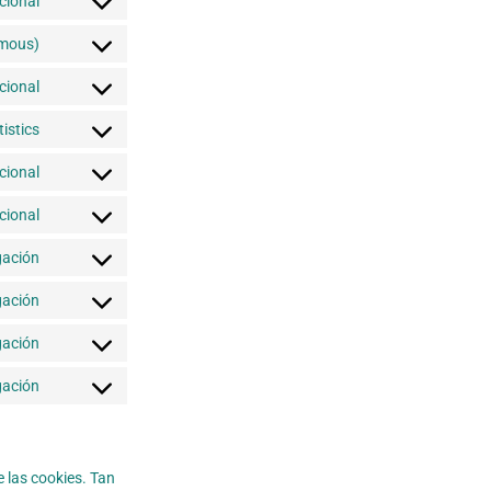
cional
ymous)
cional
tistics
cional
cional
gación
gación
gación
gación
 las cookies. Tan