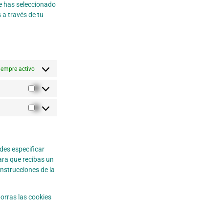
e has seleccionado
 a través de tu
iempre activo
des especificar
ara que recibas un
nstrucciones de la
orras las cookies