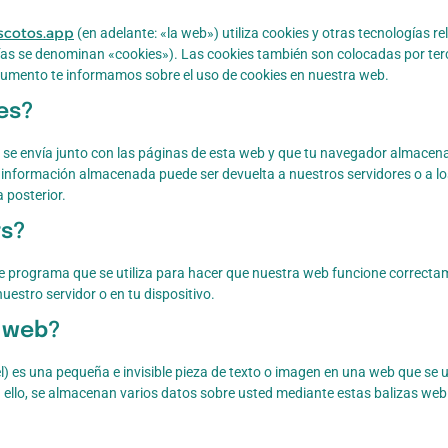
scotos.app
(en adelante: «la web») utiliza cookies y otras tecnologías r
as se denominan «cookies»). Las cookies también son colocadas por terc
cumento te informamos sobre el uso de cookies en nuestra web.
es?
se envía junto con las páginas de esta web y que tu navegador almacena
a información almacenada puede ser devuelta a nuestros servidores o a lo
 posterior.
ts?
de programa que se utiliza para hacer que nuestra web funcione correcta
nuestro servidor o en tu dispositivo.
a web?
l) es una pequeña e invisible pieza de texto o imagen en una web que se u
a ello, se almacenan varios datos sobre usted mediante estas balizas web