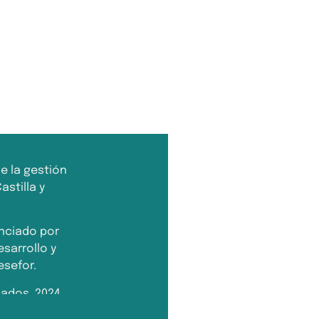
de la gestión
stilla y
nciado por
esarrollo y
esefor.
ados. 2024.