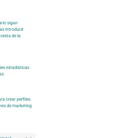
rio sigan
as introducir
cesta de la
ies estadísticas
as.
a crear perfiles
ines de marketing