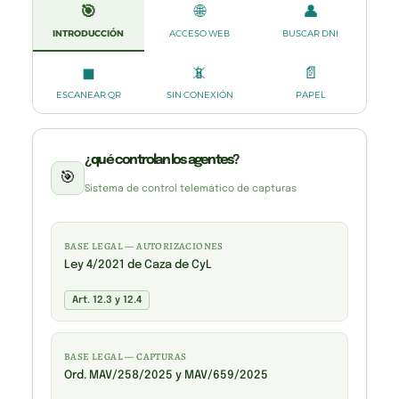
🎯
🌐
👤
INTRODUCCIÓN
ACCESO WEB
BUSCAR DNI
◼
📵
📄
ESCANEAR QR
SIN CONEXIÓN
PAPEL
¿qué controlan los agentes?
🎯
Sistema de control telemático de capturas
BASE LEGAL — AUTORIZACIONES
Ley 4/2021 de Caza de CyL
Art. 12.3 y 12.4
BASE LEGAL — CAPTURAS
Ord. MAV/258/2025 y MAV/659/2025