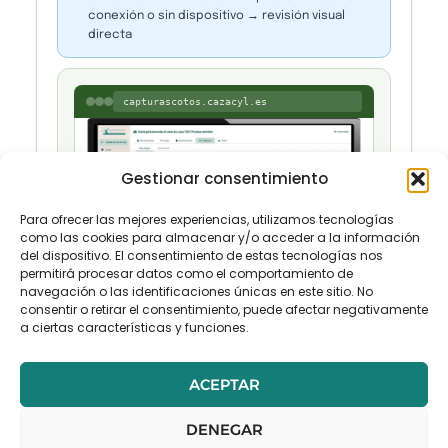
conexión o sin dispositivo → revisión visual
directa
capturascotos.cazacyl.es
Gestionar consentimiento
Para ofrecer las mejores experiencias, utilizamos tecnologías
como las cookies para almacenar y/o acceder a la información
del dispositivo. El consentimiento de estas tecnologías nos
permitirá procesar datos como el comportamiento de
navegación o las identificaciones únicas en este sitio. No
consentir o retirar el consentimiento, puede afectar negativamente
Vista general de la aplicación web — gestión de
precintos 2025
a ciertas características y funciones.
ACEPTAR
DENEGAR
← ANTERIOR
SIGUIENTE →